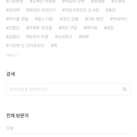
기후변화
소백산 야생화
책동네 산책
세계화
리영희
전자책
정의란 무엇인가
프랑크푸르트 도서전
출판
마이클 샌델
찰스 다윈
조지 오웰
다윈 평전
빅데이터
인왕산
리영희 프리즘
제인 구달
백낙청
냉전
김홍모
창작과 비평
교보문고
화폐
기로에 선 신자유주의
책
더보기
검색
전체 방문자
오늘