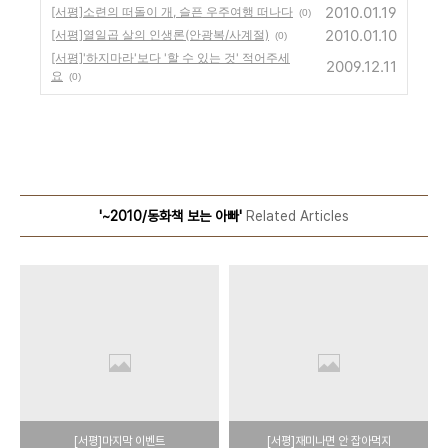
2010.01.19
[서평]소련의 떠돌이 개, 슬픈 우주여행 떠나다
(0)
2010.01.10
[서평]열일곱 살의 인생론(안광복/사계절)
(0)
[서평]'하지마라'보다 '할 수 있는 것' 적어주세
2009.12.11
요
(0)
'~2010/동화책 보는 아빠'
Related Articles
[서평]마지막 이벤트
[서평]재미나면 안 잡아먹지