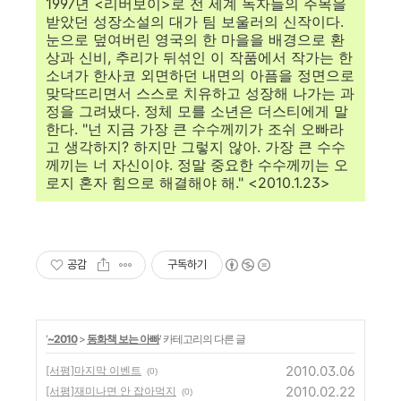
1997년 <리버보이>로 전 세계 독자들의 주목을
받았던 성장소설의 대가 팀 보울러의 신작이다.
눈으로 덮여버린 영국의 한 마을을 배경으로 환
상과 신비, 추리가 뒤섞인 이 작품에서 작가는 한
소녀가 한사코 외면하던 내면의 아픔을 정면으로
맞닥뜨리면서 스스로 치유하고 성장해 나가는 과
정을 그려냈다. 정체 모를 소년은 더스티에게 말
한다. "넌 지금 가장 큰 수수께끼가 조쉬 오빠라
고 생각하지? 하지만 그렇지 않아. 가장 큰 수수
께끼는 너 자신이야. 정말 중요한 수수께끼는 오
로지 혼자 힘으로 해결해야 해." <2010.1.23>
공감
구독하기
'
~2010
>
동화책 보는 아빠
' 카테고리의 다른 글
2010.03.06
[서평]마지막 이벤트
(0)
2010.02.22
[서평]재미나면 안 잡아먹지
(0)