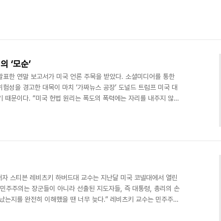
 ‘모순’
발표한 연말 보고서가 미국 언론 주목을 받았다. 소셜미디어를 통한
험성을 경고한 대목이 마치 ‘가짜뉴스 공장’ 도널드 트럼프 미국 대
기 때문이다. “미국 헌법 원리는 폭도의 폭력에는 자리를 내주지 않습
리는 민주주의를 당연하게 여기게 됐고, 시민 교육은 도중에 실패했습
거짓 정보를 대규모로 확산시킬 수 있는 우리 시대에는 대중이 정부와
 필요성이 그 어느 때보다 중요합니다.” 미국 대법원장은 연말마다
 로버츠 대법원장은 늘 역사의 일화를 서두에 앞세웠다고 한..
저자 스티븐 레비츠키 하버드대 교수는 지난달 미국 코넬대에서 열린
 민주주의는 장군들이 아니라 선출된 지도자들, 즉 대통령, 총리의 손
어났는지를 완전히 이해했을 땐 너무 늦다.” 레비츠키 교수는 민주주의
가들이 지난 세기 연속되는 쿠데타와 독재를 경험할 때 맞닥뜨린 것과