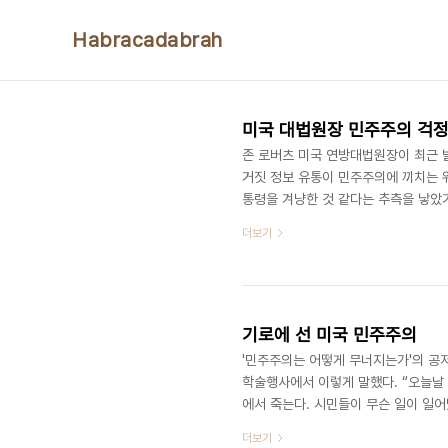
본문 바로가기
Habracadabrah
미국 대법원장 민주주의 걱정의
존 로버츠 미국 연방대법원장이 최근 
거짓 정보 유통이 민주주의에 끼치는 위
통령을 겨냥한 것 같다는 추측을 낳았
니다. 그러나 여러 해가 지나면서 우
더보기
니다. 소셜미디어가 순식간에 소문과 
정부가 제공하는 보호들을 이해해야 할
짧은 보고서를 내는데 2005년 취임한
기로에 선 미국 민주주의
'민주주의는 어떻게 무너지는가'의 공
학술행사에서 이렇게 말했다. “오늘날
에서 죽는다. 시민들이 무슨 일이 일
위기를 분석하면서 미국 역시 남미 국
더보기