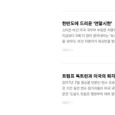
같은 도전에 직면해 있다고 주장해 논
세력을 ‘경쟁자’를 넘어 ‘적’으로 규정
촉진하고 있다는 것이다. 그의 책이 미
한반도에 드리운 ‘연말시한’
스티븐 비건 미국 국무부 부장관 지명자
지금보다 5배 더 많이 받아내라는 ‘
을 것이다. 비건 지명자가 워싱턴을 
기할 때 의도한 범위를 넘어서는 말이
더보기
사실이다. 그리고 동북아 안보질서 전
는다. 북한은 지난 2월 하노이 2차 북
올해 말을 시한으로 설정했다. 북한은 
트럼프 독트린과 미국의 퇴
2017년 7월 중순쯤 언론인 연수 프
은 기간 동안 연수 참가자들이 미국 
문은 ‘도널드 트럼프 행정부의 대외 정
취임하고 6개월 남짓 지난 시점이었다
더보기
시아 정책은 없다’는 것이었다. 중국 
태라는 설명이었다. 동아시아 정책만이