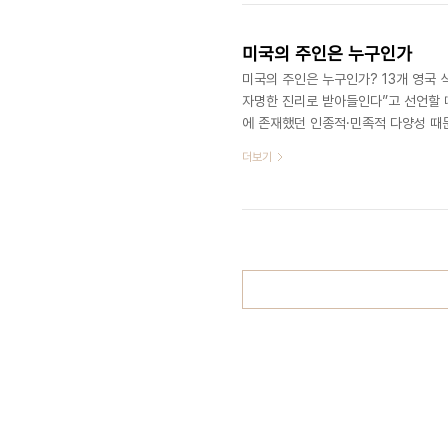
황이었다. 뉴욕타임스는 2017년 4월8
미국의 주인은 누구인가
미국의 주인은 누구인가? 13개 영국 
자명한 진리로 받아들인다”고 선언할 
에 존재했던 인종적·민족적 다양성 때문
도 워싱턴에서는 최근 이 질문에 대해
더보기
‘콜럼버스의날’이었다. 1492년 미주
스’를 기리기 위해 연방 정부가 193
‘워싱턴’이라는 도시 이름은 미국 초대 