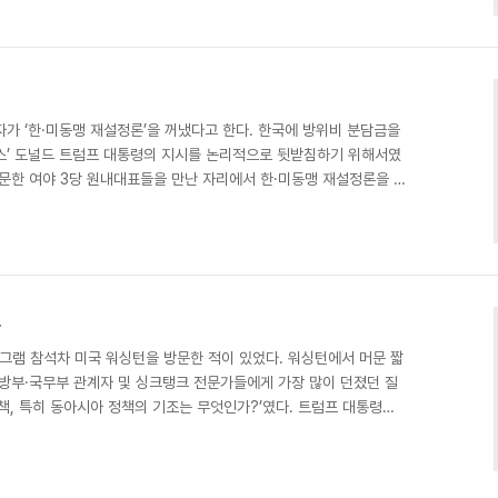
쟁을 일으켰다. 그의 이론의 핵심은 정치적 견해를 달리하는 인물과
하는 ‘관용의 고갈’, 즉 ‘정치적 양극화’가 극단적 포퓰리스트의 등장을
국에서 베스트셀러에 오르는 등 주목을 받은 것..
가 ‘한·미동맹 재설정론’을 꺼냈다고 한다. 한국에 방위비 분담금을
보스’ 도널드 트럼프 대통령의 지시를 논리적으로 뒷받침하기 위해서였
방문한 여야 3당 원내대표들을 만난 자리에서 한·미동맹 재설정론을 제
겠지만, 한·미동맹뿐 아니라 동북아 안보질서가 전환기에 있는 것은
환을 가져올 각종 사안들은 공교롭게도 모두 연말에 중대한 고비를 맞
·미 정상회담이 성과 없이 끝난 뒤 미국에 ‘새로운 계산법’을 요구하며
최근 미국이 체제안전 보장과 제재 해제 요구에 대..
각
로그램 참석차 미국 워싱턴을 방문한 적이 있었다. 워싱턴에서 머문 짧
국방부·국무부 관계자 및 싱크탱크 전문가들에게 가장 많이 던졌던 질
책, 특히 동아시아 정책의 기조는 무엇인가?’였다. 트럼프 대통령이
. 싱크탱크 전문가들의 대답은 간단명료했다. ‘트럼프 행정부의 동아
봉쇄라는 정책 방향은 있지만 구체적인 내용을 전혀 유추할 수 없는 상
 아니었다. 사실 트럼프 행정부의 외교정책 노선 전체가 안갯속인 상