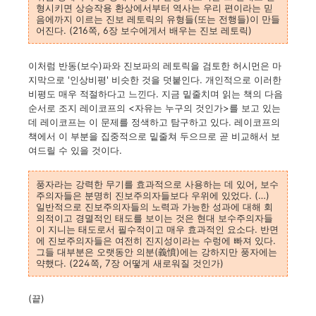
형시키면 상승작용 환상에서부터 역사는 우리 편이라는 믿
음에까지 이르는 진보 레토릭의 유형들(또는 전행들)이 만들
어진다. (216쪽, 6장 보수에게서 배우는 진보 레토릭)
이처럼 반동(보수)파와 진보파의 레토릭을 검토한 허시먼은 마
지막으로 '인상비평' 비슷한 것을 덧붙인다. 개인적으로 이러한
비평도 매우 적절하다고 느낀다. 지금 밑줄치며 읽는 책의 다음
순서로 조지 레이코프의 <자유는 누구의 것인가>를 보고 있는
데 레이코프는 이 문제를 정색하고 탐구하고 있다. 레이코프의
책에서 이 부분을 집중적으로 밑줄쳐 두으므로 곧 비교해서 보
여드릴 수 있을 것이다.
풍자라는 강력한 무기를 효과적으로 사용하는 데 있어, 보수
주의자들은 분명히 진보주의자들보다 우위에 있었다. (…)
일반적으로 진보주의자들의 노력과 가능한 성과에 대해 회
의적이고 경멸적인 태도를 보이는 것은 현대 보수주의자들
이 지니는 태도로서 필수적이고 매우 효과적인 요소다. 반면
에 진보주의자들은 여전히 진지성이라는 수렁에 빠져 있다.
그들 대부분은 오랫동안 의분(義憤)에는 강하지만 풍자에는
약했다. (224쪽, 7장 어떻게 새로워질 것인가)
(끝)