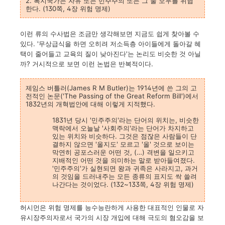
2. 복지국가는 자유 또는 민주주의 또는 그 둘 모두를 위협
한다. (130쪽, 4장 위험 명제)
이런 류의 수사법은 조금만 생각해보면 지금도 쉽게 찾아볼 수
있다. '무상급식을 하면 오히려 저소득층 아이들에게 돌아갈 혜
택이 줄어들고 교육의 질이 낮아진다'는 논리도 비슷한 것 아닐
까? 거시적으로 보면 이런 논법은 반복적이다.
제임스 버틀러(James R M Butler)는 1914년에 쓴 그의 고
전적인 논문('The Passing of the Great Reform Bill')에서
1832년의 개혁법안에 대해 이렇게 지적했다.
1831년 당시 '민주주의'라는 단어의 위치는, 비슷한
맥락에서 오늘날 '사회주의'라는 단어가 차지하고
있는 위치와 비슷하다. 그것은 점잖은 사람들이 단
결하지 않으면 '올지도' 모르고 '올' 것으로 보이는
막연히 공포스러운 어떤 것, (…) 격변을 일으키고
지배적인 어떤 것을 의미하는 말로 받아들여졌다.
'민주주의'가 실현되면 왕과 귀족은 사라지고, 과거
의 것임을 드러내주는 모든 종류의 표지도 싹 쓸려
나간다는 것이었다. (132~133쪽, 4장 위험 명제)
허시먼은 위험 명제를 능수능란하게 사용한 대표적인 인물로 자
유시장주의자로서 국가의 시장 개입에 대해 극도의 혐오감을 보