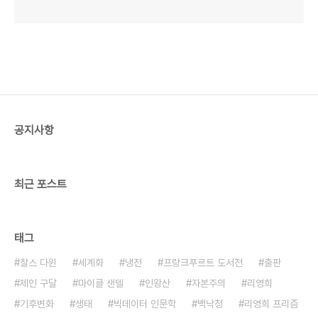
공지사항
최근 포스트
태그
찰스 다윈
세계화
냉전
프랑크푸르트 도서전
출판
제인 구달
마이클 샌델
인왕산
자본주의
리영희
기후변화
생태
빅데이터 인문학
백낙청
리영희 프리즘