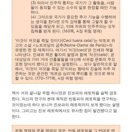
(3) 따라서 민주적 통치는 국가가 그 활동을, 사람
들이 동의할 수 있는 소수의 일로 한정할 때만 가능
하다.
(4) 그러므로 국가가 중요한 추가 기능을 수행하려
는 생각을 한다면 오직 강제를 통해 그렇게 할 수
있음을 깨닫게 되고, 이때 자유와 민주주의는 모두
침해를 받게 된다. (160쪽, 4장 위험 명제)
'이것이 저것을 죽일 것이다(Ceci tuera cela)'는 빅토르 위
고의 소설 <노트르담의 곱추(Notre-Dame de Paris)>의
유명한 한 장 제목이다. 여기서 '이것(ceci)'은 인쇄와 책을
나타낸다. 인쇄와 책은 활자의 발명과 함께 '저것(cela)', 곧
대성당과 기타 거대 건출물들을 대신해 서유럽 문화의 주요
표현 양식이 됐다고 위고는 설명한다. … 보다 일반적으로 말
해서, '이것이 저것을 죽일 것'이라는 형태의 진술에 자주 의
존하는 것은 굳건한 '제로섬 심리'에 뿌리를 둔 것으로 해석
할 수 있다. (170~171쪽, 4장 위험 명제)
책이 거의 끝나갈 무렵 허시먼은 진보파의 레토릭을 슬쩍 검토
한다. 자신의 연구의 본래 목적은 반동파의 레토릭을 연구하는
것이었는데 하다 보니까 진보파의 레토릭까지 보게 됐다는 설명
이다. 그리고는 진보 레토릭에서도 유사한 점이 발견됐다고 말
한다.
위험 명제와 무용 명제의 경우, 반동 레토릭을 그 반대로 변