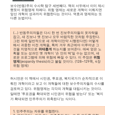
보수(반동)주의 수사학 탐구 세번째다. 책의 서두에서 이미 제시
했듯이 위험명제 차례다. 위험 명제는 새로운 개혁이 이뤄지면
앞선 개혁의 성과까지 위협한다는 것이다. 역효과 명제와는 또
다른 논법이다.
(…) 반동주의자들은 다시 한 번 진보주의자들의 옷자락을
잡고, 새 진보나 옛 진보나 모두 바람직한 것처럼 주장한다.
그런 뒤에 일반적으로 새 개혁이(만약 시행된다면) 어떻게
해서 귀중한 이전 개혁을, 특히 겨우 최근에야 이루어낸 그
것을 치명적으로
위태롭게
하는지를 보여준다. 애써 얻은 노
획물 또는 성과인 옛 개혁이 '손 안의 떡'일 수는 없으며, 새
로운 프로그램에 의해 위험에 빠질 수 있다. 이 주장은
위험
명제
(jeopardy thesis)라고 불릴 것이다. (128~129쪽, 4장
위험 명제)
허시먼은 이 책에서 시민권, 투표권, 복지국가가 순차적으로 이
뤄진 개혁이라고 보고 이 개혁들에 대한 보수주의자들의 수사를
검토하고 있다. 위험명제는 각각의 개혁을 대립시키는 것이다.
일테면 '투표권을 확대되면 시민권이 위협을 받는다' 또는 '복지
가 확대되면 민주주의가 위축된다'는 식이다.
1. 민주주의는 자유를 위협한다.