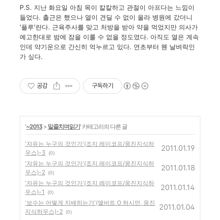
P.S. 지난 화요일 아침 목이 칼칼하고 관절이 아프다는 느낌이
들었다. 출근은 했으나 열이 견딜 수 없이 올라 병원에 갔더니
'플루'란다. 근육주사를 맞고 처방을 받아 약을 먹었지만 의사가
예고한대로 밤에 잠을 이룰 수 없을 정도였다. 아직도 열은 계속
인데 약기운으로 간신히 억누르고 있다. 연초부터 웬 날벼락인
가 싶다.
공감
구독하기
'
~2013
>
밑줄치며읽기
' 카테고리의 다른 글
'자유는 누구의 것인가'(조지 레이코프/웅진지식하
2011.01.19
우스)-3
(0)
'자유는 누구의 것인가'(조지 레이코프/웅진지식하
2011.01.18
우스)-2
(0)
'자유는 누구의 것인가'(조지 레이코프/웅진지식하
2011.01.14
우스)-1
(0)
'보수는 어떻게 지배하는가'(앨버트 O 허시먼, 웅진
2011.01.04
지식하우스)-2
(0)