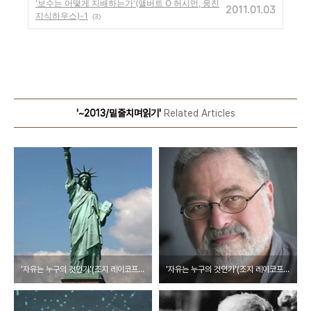
'보수는 어떻게 지배하는가'(앨버트 O 허시먼, 웅진
2011.01.03
지식하우스)-1
(3)
'~2013/밑줄치며읽기'
Related Articles
'자유는 누구의 것인가'(조지 레이코프/웅진지식하우스)-2
'자유는 누구의 것인가'(조지 레이코프/웅진지식하우스)-1