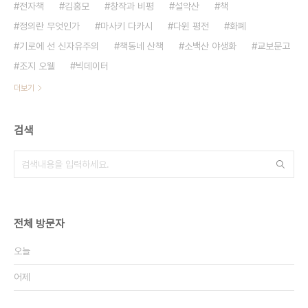
전자책
김홍모
창작과 비평
설악산
책
정의란 무엇인가
마사키 다카시
다윈 평전
화폐
기로에 선 신자유주의
책동네 산책
소백산 야생화
교보문고
조지 오웰
빅데이터
더보기
검색
전체 방문자
오늘
어제