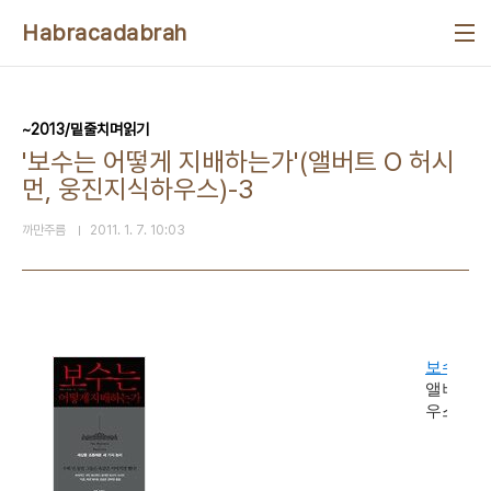
본문 바로가기
Habracadabrah
~2013/밑줄치며읽기
'보수는 어떻게 지배하는가'(앨버트 O 허시
먼, 웅진지식하우스)-3
까만주름
2011. 1. 7. 10:03
보수는 
앨버트 O
우스(웅