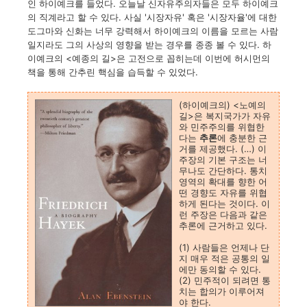
인 하이예크를 들었다. 오늘날 신자유주의자들은 모두 하이예크
의 직계라고 할 수 있다. 사실 '시장자유' 혹은 '시장자율'에 대한
도그마와 신화는 너무 강력해서 하이예크의 이름을 모르는 사람
일지라도 그의 사상의 영향을 받는 경우를 종종 볼 수 있다. 하
이예크의 <예종의 길>은 고전으로 꼽히는데 이번에 허시먼의
책을 통해 간추린 핵심을 습득할 수 있었다.
(하이예크의) <노예의
길>은 복지국가가 자유
와 민주주의를 위협한
다는
추론
에 충분한 근
거를 제공했다. (…) 이
주장의 기본 구조는 너
무나도 간단하다. 통치
영역의 확대를 향한 어
떤 경향도 자유를 위협
하게 된다는 것이다. 이
런 주장은 다음과 같은
추론에 근거하고 있다.
(1) 사람들은 언제나 단
지 매우 적은 공통의 일
에만 동의할 수 있다.
(2) 민주적이 되려면 통
치는 합의가 이루어져
야 한다.