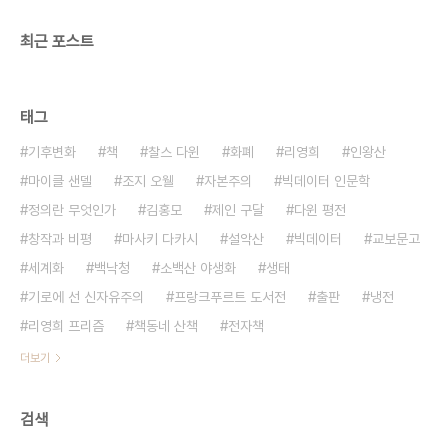
최근 포스트
태그
기후변화
책
찰스 다윈
화폐
리영희
인왕산
마이클 샌델
조지 오웰
자본주의
빅데이터 인문학
정의란 무엇인가
김홍모
제인 구달
다윈 평전
창작과 비평
마사키 다카시
설악산
빅데이터
교보문고
세계화
백낙청
소백산 야생화
생태
기로에 선 신자유주의
프랑크푸르트 도서전
출판
냉전
리영희 프리즘
책동네 산책
전자책
더보기
검색