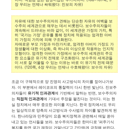
장 우리는 언제나 싸워왔다: 진보의 자유)
자유에 대한 보수주의자의 견해는 단순한 자유의 여백을 보
수주의 세계관으로 채우는 데서 비롯된다. 보수주의자들이
계속해서 드러내는 바와 같이, 이 세계관은 가정의 가치, 특
히 '국가는 가정' 은유를 통해 정치에 적용되는 엄격한 아버
지 가정의 가치에 의해 구조화된다.
자애로운 부모 가정과 마찬가지로, 엄격한 아버지 가정도 가
정생활에 대한 이상화, 즉 하나의 이상으로 작용하는 인지적
모형이다. 엄격한 아버지 가정에서 보수주의 세계관의 주요
한 요소들은 유기적 전체로 구조화된다. 보수주의 세계관들
이 서로 잘 어울릴 수 있는 이유는 바로 이 유기적 전제 때문
이다. (120쪽, 6장 우리는 언제나 수호해왔다: 보수의 자유)
조금 더 구체적으로 양 진영의 사고방식의 차이를 짚어나가보
자. 이 부분에서 레이코프의 통찰력이 다시 한번 빛난다. 진보주
의자들이
유기적 인과관계
에 기반해서 말하는 반면, 보수주의자
는
직접적 인과관계
에 기대서 주장을 펼친다는 것이다. 이는 현
실 정치에서 매우 중요한 의미를 지닌다. 한국 정치에서도 우리
는 일상적으로 양측의 사고방식과 수사법의 차이를 발견하게 된
다. 한나라당과 민주당이 요즘 복지정책과 관련해서 매일 쏟아
내고 있는 언사들을 보라. 보수주의자들은 한마디로 '퍼주기식
복지를 하면 국가 재정이 거덜난다'고 간단하게 규정해 버린다.