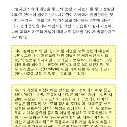
그렇다면 자유의 개념을 두고 왜 논쟁-저자는 이를 두고 쟁탈전
이라고 했다-이 벌어지는가. 세계관이 차이에서 출발한다는 것
이다. 우리는 국가를 하나의 가정으로 생각하는 경향이 있는데,
이 가정의 운영원리나 바람직한 가정의 모습을 어떻게 가정하느
냐에 따라서 자유의 개념에 대해서도 심대한 차이가 발생한다고
주장했다.
이미 살펴본 바와 같이, 이러한 개념은 모두 논란의 대상이
된다. 그러나 이 개념들에 대한 쟁탈전은 체계적인 방식으
로, 즉 진보주의 세계관의 프레임과 보수주의 세계관의 프레
임에 따라 벌어지는 경향이 있다. 앞으로 살펴보겠지만, 이
두 프레임은 가정(family)에 대한 아주 다른 두 개념에 근거
한다. (82쪽, 3장 그 정도는 합의할 수 있다)
우리가 가정을 이상화하는 방식은 우리 정치에서 매우 중요
하다. '국가는 가정' 은유에서 가정은 국가에, 자녀는 성인 시
민에, 부모는 국가 지도자에 대응한다. (…) 엄격한 아버지
모형은 급진적인 보수주의 정치의 토대이며, 자애로운 부모
모형은 진보주의 정치의 특성을 결정한다. (…) 이 두 모형은
우리 시대의 중요한 정치적 이념을 형성하고 조직화한다. 또
한 이 두 모형은 자유라는 완전히 합의된, 기본적이지만 애
매한 개념에 체계적으로 적용되어 자유 개념 속의 여백을 아
주 다른 방식으로 채운다. 그 결과 자유에 대한 아주 다른 두