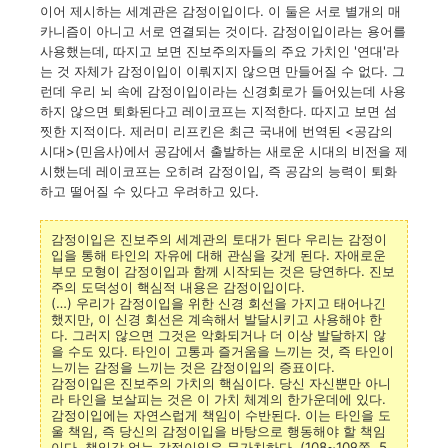
이어 제시하는 세계관은 감정이입이다. 이 둘은 서로 별개의 매
카니즘이 아니고 서로 연결되는 것이다. 감정이입이라는 용어를
사용했는데, 따지고 보면 진보주의자들의 주요 가치인 '연대'라
는 것 자체가 감정이입이 이뤄지지 않으면 만들어질 수 없다. 그
런데 우리 뇌 속에 감정이입이라는 신경회로가 들어있는데 사용
하지 않으면 퇴화된다고 레이코프는 지적한다. 따지고 보면 섬
찟한 지적이다. 제러미 리프킨은 최근 국내에 번역된 <공감의
시대>(민음사)에서 공감에서 출발하는 새로운 시대의 비전을 제
시했는데 레이코프는 오히려 감정이입, 즉 공감의 능력이 퇴화
하고 떨어질 수 있다고 우려하고 있다.
감정이입은 진보주의 세계관의 토대가 된다 우리는 감정이
입을 통해 타인의 자유에 대해 관심을 갖게 된다. 자애로운
부모 모형이 감정이입과 함께 시작되는 것은 당연하다. 진보
주의 도덕성이 핵심적 내용은 감정이입이다.
(…) 우리가 감정이입을 위한 신경 회선을 가지고 태어나긴
했지만, 이 신경 회선은 계속해서 발달시키고 사용해야 한
다. 그러지 않으면 그것은 악화되거나 더 이상 발달하지 않
을 수도 있다. 타인이 고통과 즐거움을 느끼는 것, 즉 타인이
느끼는 감정을 느끼는 것은 감정이입의 증표이다.
감정이입은 진보주의 가치의 핵심이다. 당신 자신뿐만 아니
라 타인을 보살피는 것은 이 가치 체계의 한가운데에 있다.
감정이입에는 자연스럽게 책임이 수반된다. 이는 타인을 도
울 책임, 즉 당신의 감정이입을 바탕으로 행동해야 할 책임
이다. 책임감 없는 감정이입은 무가치하다. (108~109쪽, 5