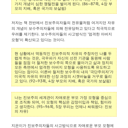
가지 개념이 심한 쟁탈전을 벌이게 된다. (86~87쪽, 4장 부
모의 지배, 혹은 국가의 보살핌)
저자는 책 전반에서 진보주의자들의 전유물처럼 여겨지던 자유
의 개념이 보수주의자들에 의해 전유당하고 있다고 적극적으로
우려를 제기한다. 보수주의자들의 사고방식인 '엄격한 아버지
모형'이 확산되고 있다는 것이다.
현 상황에서 역동적인 진보주의적 자유의 주창자인 나를 두
렵게 하는 것은, 극우파가 자신의 선전 기관을 동원해 사람
들을 점점 더 철저한 보수주의 쪽으로 몰아가고 삶과 정치의
모든 측면에서 엄격한 아버지 모형을 사용하도록 유도하고
있다는 점이다. 이른바 철저한 보수주의 내의 '극단주의자'가
미국적 자유의 위대한 신장 과정의 시곗바늘을 거꾸로 돌리
고 있다. (92~93쪽, 4장 부모의 지배, 혹은 국가의 보살핌)
나는 진보주의 세계관이 자애로운 부모 가정 모형을 중심으
로 조직화 되며, 이 모형의 핵심은 감정이입과 책임, 힘이라
고 생각한다. (95~96쪽, 5장 우리는 언제나 싸워왔다: 진보
의 자유)
지은이가 진보주의자들의 사고방식으로 자애로운 부모 모형에