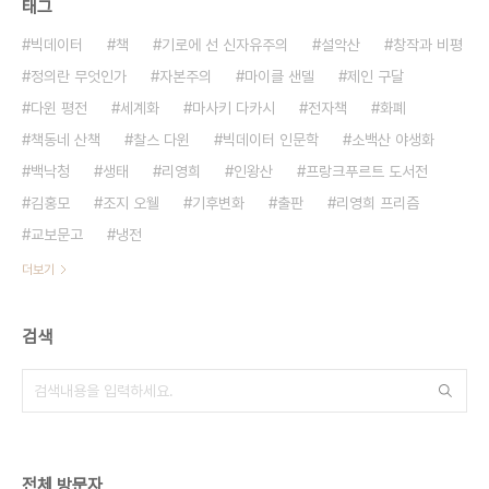
태그
빅데이터
책
기로에 선 신자유주의
설악산
창작과 비평
정의란 무엇인가
자본주의
마이클 샌델
제인 구달
다윈 평전
세계화
마사키 다카시
전자책
화폐
책동네 산책
찰스 다윈
빅데이터 인문학
소백산 야생화
백낙청
생태
리영희
인왕산
프랑크푸르트 도서전
김홍모
조지 오웰
기후변화
출판
리영희 프리즘
교보문고
냉전
더보기
검색
전체 방문자