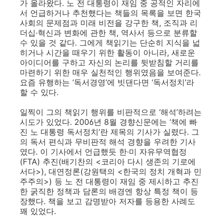
가 올라왔다. 노 전 대통령이 재임 중 공적인 자리에
서 언급하거나 추천했다는 책들의 목록을 보면 한국
사회의 문제점과 미래 비전을 강구한 책, 조직과 리
더십·혁신과 변화에 관한 책, 역사서 등으로 분류할
수 있을 것 같다. 그에게 책읽기는 단순히 지식을 넓
히거나 시간을 때우기 위한 활동이 아니라, 새로운
아이디어를 구하고 자신의 논리를 뒷받침할 거리를
마련하기 위한 매우 실천적인 행위였음을 보여준다.
요즘 유행하는 ‘독서경영’에 빗댄다면 ‘독서정치’라
할 수 있다.
일찍이 그의 책읽기 행위를 비판적으로 ‘해석’하려는
시도가 있었다. 2006년 8월 경향신문에는 ‘책에 빠
진 노 대통령 독서정치’란 제목의 기사가 실렸다. 그
의 독서 편식과 무비판적 해석 경향을 우려한 기사
였다. 이 기사에서 언급했듯 한·미 자유무역협정
(FTA) 추진(배기찬의 <코리아 다시 생존의 기로에
서다>), 대연정론(강원택의 <한국의 정치 개혁과 민
주주의>) 등 노 전 대통령이 재임 중 제시하고 추진
한 굵직한 정책과 담론의 배경엔 항상 특정 책이 등
장했다. 책을 보고 감명받아 저자를 등용한 사례도
꽤 있었다.