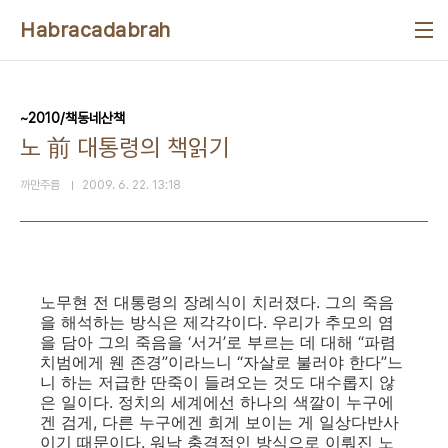
본문 바로가기
Habracadabrah
~2010/책동네산책
노 前 대통령의 책읽기
까만주름
2009. 6. 22. 13:18
노무현 전 대통령의 장례식이 치러졌다. 그의 죽음
을 해석하는 방식은 제각각이다. 우리가 추모의 염
을 담아 그의 죽음을 ‘서거’로 부르는 데 대해 “파렴
치범에게 웬 존경”이라느니 “자살로 불러야 한다”느
니 하는 저급한 딴죽이 들려오는 것도 대수롭지 않
은 일이다. 정치의 세계에선 하나의 색깔이 누구에
겐 검게, 다른 누구에겐 희게 보이는 게 일상다반사
이기 때문이다. 워낙 충격적인 방식으로 이뤄진 노