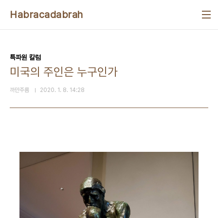
본문 바로가기
Habracadabrah
특파원 칼럼
미국의 주인은 누구인가
까만주름
2020. 1. 8. 14:28