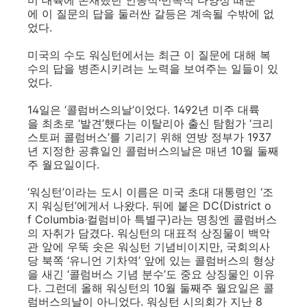
미 대륙에 존재했던 인종적·민족적 다양성 때문
에 이 질문의 답을 둘러싼 갈등은 계속될 수밖에 없
었다.
미국의 수도 워싱턴에서는 최근 이 질문에 대해 복
수의 답을 병존시키려는 노력을 보여주는 일들이 있
었다.
14일은 ‘콜럼버스의날’이었다. 1492년 미주 대륙
을 최초로 ‘발견’했다는 이탈리아 출신 탐험가 ‘크리
스토퍼 콜럼버스’를 기리기 위해 연방 정부가 1937
년 지정한 공휴일인 콜럼버스의날은 매년 10월 둘째
주 월요일이다.
‘워싱턴’이라는 도시 이름은 미국 초대 대통령인 ‘조
지 워싱턴’에게서 나왔다. 뒤에 붙은 DC(District o
f Columbia·컬럼비아 특별구)라는 명칭엔 콜럼버스
의 자취가 담겼다. 워싱턴의 대표적 상징물이 백악
관 앞에 우뚝 솟은 워싱턴 기념비이지만, 국회의사
당 북쪽 ‘유니언 기차역’ 앞에 있는 콜럼버스의 형상
을 새긴 ‘콜럼버스 기념 분수’도 중요 상징물인 이유
다. 그런데 올해 워싱턴의 10월 둘째주 월요일은 콜
럼버스의날이 아니었다. 워싱턴 시의회가 지난 8