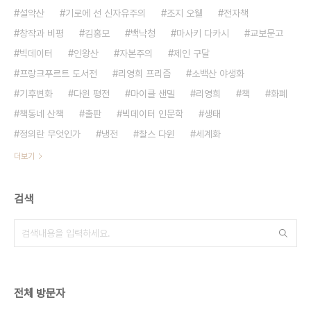
설악산
기로에 선 신자유주의
조지 오웰
전자책
창작과 비평
김홍모
백낙청
마사키 다카시
교보문고
빅데이터
인왕산
자본주의
제인 구달
프랑크푸르트 도서전
리영희 프리즘
소백산 야생화
기후변화
다윈 평전
마이클 샌델
리영희
책
화폐
책동네 산책
출판
빅데이터 인문학
생태
정의란 무엇인가
냉전
찰스 다윈
세계화
더보기
검색
전체 방문자