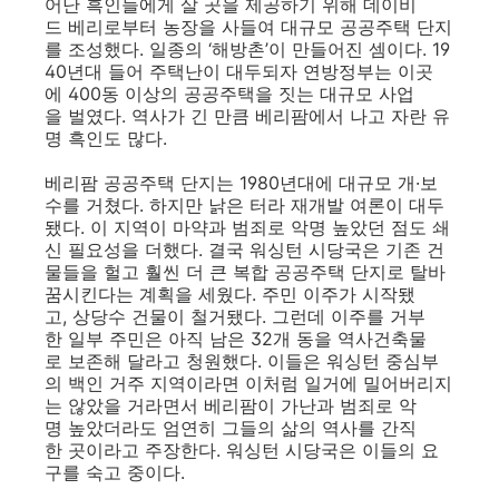
어난 흑인들에게 살 곳을 제공하기 위해 데이비
드 베리로부터 농장을 사들여 대규모 공공주택 단지
를 조성했다. 일종의 ‘해방촌’이 만들어진 셈이다. 19
40년대 들어 주택난이 대두되자 연방정부는 이곳
에 400동 이상의 공공주택을 짓는 대규모 사업
을 벌였다. 역사가 긴 만큼 베리팜에서 나고 자란 유
명 흑인도 많다.
베리팜 공공주택 단지는 1980년대에 대규모 개·보
수를 거쳤다. 하지만 낡은 터라 재개발 여론이 대두
됐다. 이 지역이 마약과 범죄로 악명 높았던 점도 쇄
신 필요성을 더했다. 결국 워싱턴 시당국은 기존 건
물들을 헐고 훨씬 더 큰 복합 공공주택 단지로 탈바
꿈시킨다는 계획을 세웠다. 주민 이주가 시작됐
고, 상당수 건물이 철거됐다. 그런데 이주를 거부
한 일부 주민은 아직 남은 32개 동을 역사건축물
로 보존해 달라고 청원했다. 이들은 워싱턴 중심부
의 백인 거주 지역이라면 이처럼 일거에 밀어버리지
는 않았을 거라면서 베리팜이 가난과 범죄로 악
명 높았더라도 엄연히 그들의 삶의 역사를 간직
한 곳이라고 주장한다. 워싱턴 시당국은 이들의 요
구를 숙고 중이다.