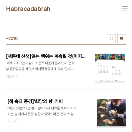
본문 바로가기
Habracadabrah
~2010
[책동네 산책]읽는 행위는 계속될 것(마지막 연재)
이제 2010년 마감이 카운트 다운에 들어갔다. 문화
부 출판담당을 하면서 알게된 분들에게 얼추 인사를
드렸는데 빠뜨린 분들께 이메일이나 전화로 작별인
더보기
사를 계속하고 있다. ‘조만간’ 소주 한잔 하자는 이야
기로 인사를 마무리하곤 하지만 나는 이제 그 조만간
이 얼마나 흐른 뒤가 될지, 또는 정말로 소주 한잔을
하게 될지는 모를 일이라는 것을 알아버린 나이가 되
[책 속의 풍경]'희망의 향' 커피
었다. 그간 여러 차례 부서이동을 했지만 이번처럼 여
“이곳 (네팔의) 말레 마을에 와서 다큐를 제작하며 우
운과 아쉬움이 많이 남는 경우는 별로 없었던 것 같
리는 늘 예기치 못한 상황과 맞닥뜨리곤 했다. 사람
다. 한번 인사가 나면 뒤도 안돌아보고 떠나와야 하는
사는 세상에 다 이야기가 있게 마련이지만 말레 마을
더보기
데 꼬리가 길어선지 자잘자잘하게 계속 출판면에 흔
이 좀 더 특별했던 이유는 마을 사람들 모두가 커피에
적을 남겼다. 지난 토요일자엔 나의 인사이동으로 연
대한 열망으로 가득했다는 것이다. 이쏘리가 기도하