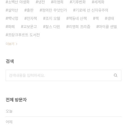
소백산 야생화
냉전
리영희
기후변화
세계화
설악산
출판
정의란 무엇인가
기로에 선 신자유주의
백낙청
전자책
조지 오웰
책동네 산책
책
생태
화폐
교보문고
찰스 다윈
리영희 프리즘
마이클 샌델
프랑크푸르트 도서전
더보기
검색
전체 방문자
오늘
어제