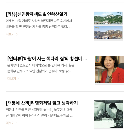
재가 끝나게 되는 ‘책동네 산책’ 마지막회를 썼다. 이
는 모습은 우리 모두에게 감동을 안겨주었다. 그가 어
코너는 원래 전임 출판담당 선배가 시작한 코너..
린 커피나무를 쓰다듬으며 조용히 두 손 모아 기도하
[리뷰]신인왕제색도 & 인왕산일기
는 모습을 카메라 뷰파인더로 바라보면서, 세상에서
이제는 그럴 기회도 사라져 버렸지만 나도 회사에서
가장 아름다운 커피 농부를 본 듯했다. … 새로운 묘
내근을 할 땐 인왕산 자락을 종종 산책하곤 했다. 자
목, 새로운 희망이 가져온 변화. 커피는 이렇게 희망
주 갈 때는 일주일에 두세번씩 가기도 했다. 직장 근
더보기
의 향기를 말레 마을에 퍼트리고 있었다.” -이주 노
처에 이렇게 좋은 산책길이 있고, 짬을 내서 이 길을
동, 아동 교육 문제를 해결하기 위한 ‘공정무역 커
걸을 수 있다는 것은 분명 행운이다. 그리고 회사 구
피’를 다룬 다큐멘터리를 책으로 엮은 (히말라야 커
내식당이 있는 9층 옥상에서 보면 멀리 인왕산이 건
피로드 제작진|김영사) 중에서. **이 책의 ..
네 보인다. 참 좋은 산이다. 그런데 누구는 ‘참 좋은
[인터뷰]'바람이 사는 꺽다리 집'의 황선미 작가
산’이라고 감탄만 하고 지나가는데 누구는 그냥 산책
문화부에 있으면서 마지막으로 쓴 인터뷰 기사. 실은
만 하거나 등산만 하지 않고 열심히 생각을 길어올려
문화부 근무 마지막날 간담회가 열렸다. 보통 갖으면
일기를 썼다. 이 책을 쓴 궁리의 이갑수 대표의 내공
그냥 건너뛰고 싶은 생각이 들었을 것이다. 더구나 그
더보기
에 비하는 나는 한참 아래다. 인왕산 자락 산책의 목
날은 무지무지 추운 날이었다. 그런데 황선미씨가 주
적을 그날의 스트레스 해소와 다리운동에만 뒀던 게
인공이라 그럴 수 없었다. 어린이 책 편집자들이 책을
대표적인 예일 것이다. 하기사, 쓴다고 해도 그 양반
홍보하기 위해 전화나 이메일을 보낼 때 “이번 책은
의 내공에 훨씬 못미쳤겠지만. 이갑수 ..
누구의 작품이거든요”라고 당당하게 말하는 경우가
[책동네 산책]리영희처럼 읽고 생각하기
있다. 당연히 읽고 소개를 해줘야 하는 ‘중요’ 작가라
책동네 산책을 작년 4월부터 썼는데, 노무현.김대중
는 뜻이다. 황씨가 그런 작가중 한명이었다. 그간 황
전 대통령에 이어 돌아가신 분이 세번째로 주제로 올
씨의 동화를 한편 정도 본 것 같다. 몇달 전 리뷰 기사
랐다. 다들 책을 무지하게 좋아했던 분들이어서 피해
더보기
를 썼던 이다. 은 초등 자학년 동화로서 학교가 주요
갈 수 없었다. 리영희 선생하고는 이런저런 개인적 인
배경이다. 이 작품은 빈부차에 따른, 가정환경의 차이