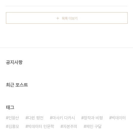
연이 좀 있다. 신입기자 시절 국제부에서 근무했는데
에 따른 갈등이 주요 테마다. 출간과 관련해 간담회가
아프간전에 관한 기사를 보고 리 선생께서 칭찬하는
사전에 공지되고 며칠전 책이 배..
메시지를 보내온 적이 있다. 감열지 팩스를 이용하던
목록 더보기
시절이었는데 손수 칭찬하는 메세지를 써서 문화부
팩스로 보내셨다. 문화부 선배가 기념으로 갖고 있으
라며 주셔서 고이 보관했는데 얼마전 보니 오래되서
그런지 글씨가 지워져 버렸다. 감열지는 오래 놔두면
그렇게 되나보다. 선생을 직접 뵐 기회도 있었다.
2003년 가을 즈음 선생 댁으로 찾아갈 일이 있었
다. 당시 경향신문이 연재중이던 '실록 민주화운동'의
공지사항
..
최근 포스트
태그
인왕산
다윈 평전
마사키 다카시
창작과 비평
빅데이터
김홍모
빅데이터 인문학
자본주의
제인 구달